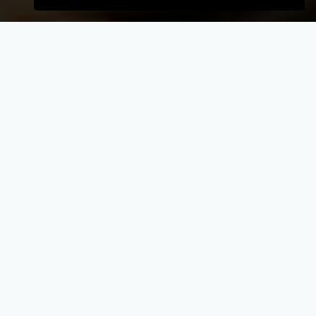
VELKOMMEN TIL
Thaiplus Sushi
- Når vi laver mad til vores kunder, lægger vi
vægt på kvalitet, service og renlighed.
- Stort udvalg i lækre oplevelser for ganen.
- Udsøgte råvarer og en nænsom stræben
efter det perfekte sikrer en oplevelse udover
det sædvanglige.
- Personlig betjening med et smil